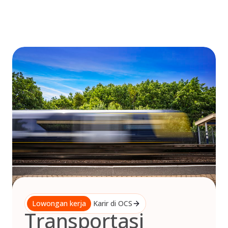
Skip
to
content
Lowongan kerja
Karir di OCS
Transportasi