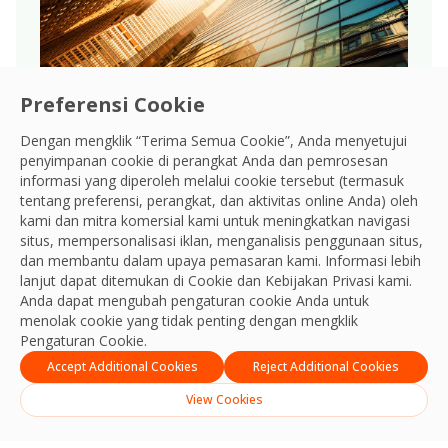
Preferensi Cookie
Dengan mengklik “Terima Semua Cookie”, Anda menyetujui
penyimpanan cookie di perangkat Anda dan pemrosesan
Tata Kelola
informasi yang diperoleh melalui cookie tersebut (termasuk
tentang preferensi, perangkat, dan aktivitas online Anda) oleh
Menjunjung tinggi tata kelola yang
kami dan mitra komersial kami untuk meningkatkan navigasi
kuat, memastikan transparansi,
situs, mempersonalisasi iklan, menganalisis penggunaan situs,
akuntabilitas, dan integritas etis di
dan membantu dalam upaya pemasaran kami. Informasi lebih
semua operasi bisnis global.
lanjut dapat ditemukan di Cookie dan
Kebijakan Privasi
kami.
Anda dapat mengubah pengaturan cookie Anda untuk
menolak cookie yang tidak penting dengan mengklik
Pengaturan Cookie.
Accept Additional Cookies
Reject Additional Cookies
View Cookies