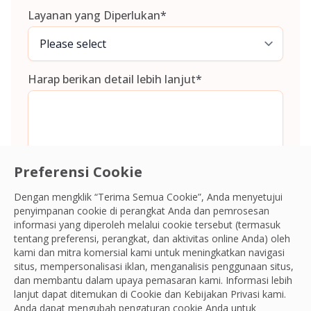
Layanan yang Diperlukan
*
Harap berikan detail lebih lanjut
*
Preferensi Cookie
Consent
*
Saya menyetujui
Syarat dan Ketentuan
dan
Kebijakan Privasi
dan memberikan izin kepada OCS untuk mengumpulkan
Dengan mengklik “Terima Semua Cookie”, Anda menyetujui
informasi saya.
*
penyimpanan cookie di perangkat Anda dan pemrosesan
informasi yang diperoleh melalui cookie tersebut (termasuk
CAPTCHA
tentang preferensi, perangkat, dan aktivitas online Anda) oleh
kami dan mitra komersial kami untuk meningkatkan navigasi
situs, mempersonalisasi iklan, menganalisis penggunaan situs,
dan membantu dalam upaya pemasaran kami. Informasi lebih
lanjut dapat ditemukan di Cookie dan
Kebijakan Privasi
kami.
Anda dapat mengubah pengaturan cookie Anda untuk