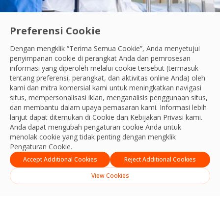
Preferensi Cookie
Dengan mengklik “Terima Semua Cookie”, Anda menyetujui
penyimpanan cookie di perangkat Anda dan pemrosesan
informasi yang diperoleh melalui cookie tersebut (termasuk
tentang preferensi, perangkat, dan aktivitas online Anda) oleh
ara Terkemuka: Mempertahankan Operasi Si
kami dan mitra komersial kami untuk meningkatkan navigasi
situs, mempersonalisasi iklan, menganalisis penggunaan situs,
dan membantu dalam upaya pemasaran kami. Informasi lebih
lanjut dapat ditemukan di Cookie dan
Kebijakan Privasi
kami.
Anda dapat mengubah pengaturan cookie Anda untuk
menolak cookie yang tidak penting dengan mengklik
Pengaturan Cookie.
Accept Additional Cookies
Reject Additional Cookies
View Cookies
English
Indonesia