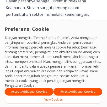
Dalam perannya sebagai Direktur Pelaksana
Keamanan, Steven sangat penting dalam
pertumbuhan sektor ini, melalui kemenangan,
perpanjangan, dan retensi kontrak baru.
Pengalamannya yang luas dalam peran
Preferensi Cookie
kepemimpinan operasional merupakan aset penting
Dengan mengklik “Terima Semua Cookie”, Anda menyetujui
bagi bisnis OCS baru dan akan membantu
penyimpanan cookie di perangkat Anda dan pemrosesan
informasi yang diperoleh melalui cookie tersebut (termasuk
pertumbuhan divisi keamanan kami, memastikan
tentang preferensi, perangkat, dan aktivitas online Anda) oleh
nilai tercipta di setiap kesempatan.
kami dan mitra komersial kami untuk meningkatkan navigasi
situs, mempersonalisasi iklan, menganalisis penggunaan situs,
dan membantu dalam upaya pemasaran kami. Informasi lebih
lanjut dapat ditemukan di Cookie dan
Kebijakan Privasi
kami.
Anda dapat mengubah pengaturan cookie Anda untuk
menolak cookie yang tidak penting dengan mengklik
Tim Inggris & Irlandia
Pengaturan Cookie.
Accept Additional Cookies
Reject Additional Cookies
View Cookies