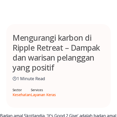
Skip
to
content
Mengurangi karbon di
Ripple Retreat – Dampak
dan warisan pelanggan
yang positif
1 Minute Read
Sector
Services
Kesehatan
Layanan Keras
Badan amal Skotlandia, ‘It’s Good 2 Give’ adalah badan amal