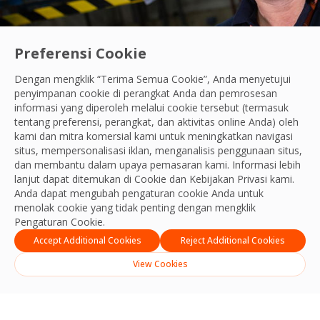
Preferensi Cookie
Dengan mengklik “Terima Semua Cookie”, Anda menyetujui
penyimpanan cookie di perangkat Anda dan pemrosesan
informasi yang diperoleh melalui cookie tersebut (termasuk
tentang preferensi, perangkat, dan aktivitas online Anda) oleh
Tim Manajemen Fasilitas respon cepat un
kami dan mitra komersial kami untuk meningkatkan navigasi
Read their story
situs, mempersonalisasi iklan, menganalisis penggunaan situs,
dan membantu dalam upaya pemasaran kami. Informasi lebih
lanjut dapat ditemukan di Cookie dan
Kebijakan Privasi
kami.
Anda dapat mengubah pengaturan cookie Anda untuk
menolak cookie yang tidak penting dengan mengklik
Pengaturan Cookie.
Accept Additional Cookies
Reject Additional Cookies
View Cookies
English
Indonesia