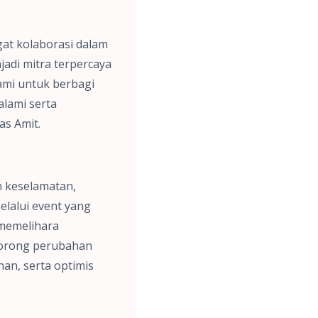
at kolaborasi dalam
jadi mitra terpercaya
ami untuk berbagi
lami serta
as Amit.
n keselamatan,
Melalui event yang
 memelihara
dorong perubahan
nan, serta optimis