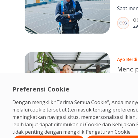
Nilai 
Saat men
Pelan
kerja, A
O
memaham
29
mencari 
memperb
kepercay
Ayo Berdi
Mencip
Limbah
Mening
Bagi Ron
Preferensi Cookie
Area P
menjaga 
O
Dengan mengklik “Terima Semua Cookie”, Anda menye
menjalan
15
melalui cookie tersebut (termasuk tentang preferensi,
memperha
meningkatkan navigasi situs, mempersonalisasi ikla
mencari 
lebih lanjut dapat ditemukan di Cookie dan
Kebijakan P
tidak penting dengan mengklik Pengaturan Cookie.