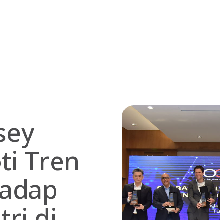
sey
ti Tren
hadap
ri di