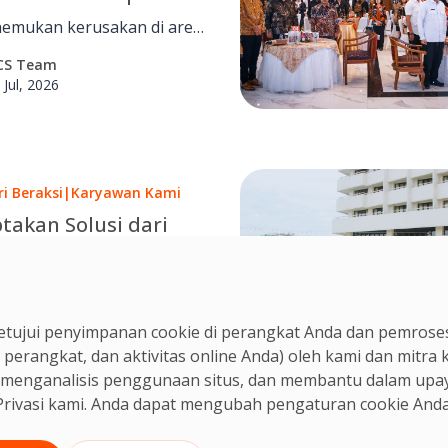
Berkelanjutan bagi
emukan kerusakan di area
ggan
ndik fokus berupaya
CS Team
i penyebab masalah dan
 Jul, 2026
cara terbaik untuk
aikinya demi menjaga
aan pelanggan.
ri Beraksi
|
Karyawan Kami
takan Solusi dari
 Besi: Upaya Roni
katkan Kebersihan
i, Cleaner OCS Indonesia,
roduksi Makanan
kebersihan tak sekadar
CS Team
tujui penyimpanan cookie di perangkat Anda dan pemroses
kan tugas tapi ikut
 Jul, 2026
 perangkat, dan aktivitas online Anda) oleh kami dan mitra
tikan proses kerja dan
n, menganalisis penggunaan situs, dan membantu dalam upa
langkah perbaikan.
rivasi
kami. Anda dapat mengubah pengaturan cookie Anda