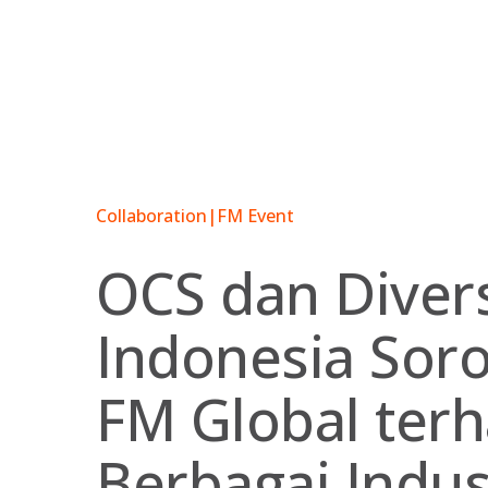
Skip
to
content
Collaboration
|
FM Event
OCS dan Diver
Indonesia Soro
FM Global ter
Berbagai Indust