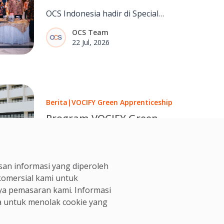
Peluang Inklusif Bersama
OCS Indonesia hadir di Special
Special Olympics Indonesia
Olympics Indonesia Appreciation
OCS Team
Night, menegaskan komitmen
22 Jul, 2026
dalam menciptakan peluang dan
tempat kerja yang lebih inklusif.
Berita
|
VOCIFY Green Apprenticeship
Program VOCIFY Green
Apprenticeship Hadir
dengan Batch Baru di KEK
OCS Team
Sanur
an informasi yang diperoleh
09 Jul, 2026
 komersial kami untuk
ya pemasaran kami. Informasi
 untuk menolak cookie yang