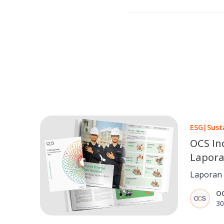
ESG
|
Sust
OCS In
Lapora
Pertam
Laporan 
Indonesi
O
Oktober 
30
kami pad
lingkung