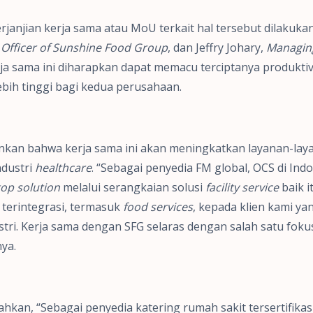
anjian kerja sama atau MoU terkait hal tersebut dilakukan 
e Officer of Sunshine Food Group
, dan Jeffry Johary,
Managing
rja sama ini diharapkan dapat memacu terciptanya produktiv
bih tinggi bagi kedua perusahaan.
ankan bahwa kerja sama ini akan meningkatkan layanan-la
ndustri
healthcare
. “Sebagai penyedia FM global, OCS di Ind
op solution
melalui serangkaian solusi
facility service
baik i
terintegrasi, termasuk
food services
, kepada klien kami ya
tri. Kerja sama dengan SFG selaras dengan salah satu fokus
ya.
kan, “Sebagai penyedia katering rumah sakit tersertifika