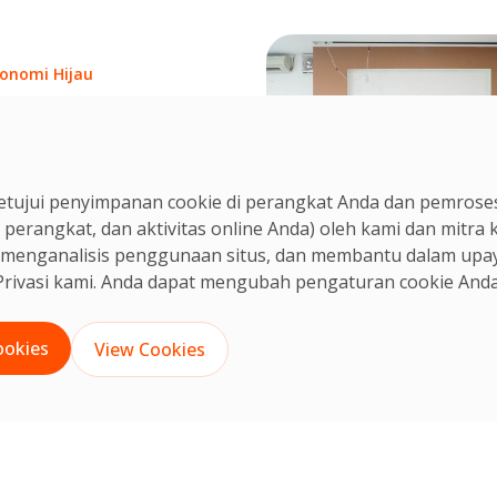
ng beretika.
onomi Hijau
n Diversey Indonesia
an Solusi
anjutan di Green
CS Team
my Expo Bappenas
tujui penyimpanan cookie di perangkat Anda dan pemroses
 Jul, 2024
 perangkat, dan aktivitas online Anda) oleh kami dan mitra
n, menganalisis penggunaan situs, dan membantu dalam upa
rivasi
kami. Anda dapat mengubah pengaturan cookie Anda
ookies
View Cookies
English
Indonesia