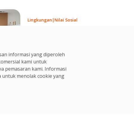
Lingkungan
|
Nilai Sosial
OCS dan Ecolab Indonesia
Donasikan Seragam Lama
OCS Team
an informasi yang diperoleh
28 Jun, 2024
 komersial kami untuk
ya pemasaran kami. Informasi
 untuk menolak cookie yang