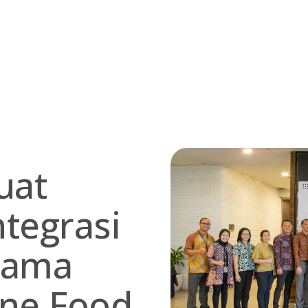
uat
ntegrasi
 Sama
ne Food