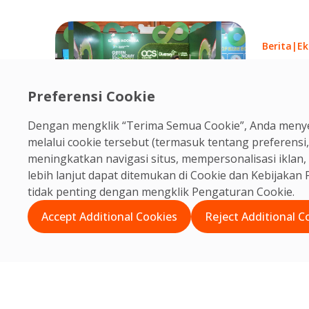
kelola ya
Berita
|
Ek
OCS da
Hadirk
Preferensi Cookie
Berkel
O
Econo
Dengan mengklik “Terima Semua Cookie”, Anda menye
05
melalui cookie tersebut (termasuk tentang preferensi,
meningkatkan navigasi situs, mempersonalisasi ikla
lebih lanjut dapat ditemukan di Cookie dan
Kebijakan P
tidak penting dengan mengklik Pengaturan Cookie.
Accept Additional Cookies
Reject Additional C