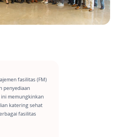
emen fasilitas (FM)
an penyediaan
a ini memungkinkan
an katering sehat
rbagai fasilitas