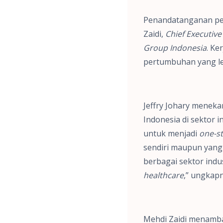
Penandatanganan perj
Zaidi,
Chief Executiv
Group Indonesia
. Ke
pertumbuhan yang le
Jeffry Johary menek
Indonesia di sektor i
untuk menjadi
one-st
sendiri maupun yang 
berbagai sektor indus
healthcare
,” ungkapn
Mehdi Zaidi menambah