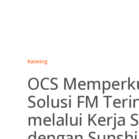
Skip
to
content
Katering
OCS Memperk
Solusi FM Teri
melalui Kerja
dengan Sunshi