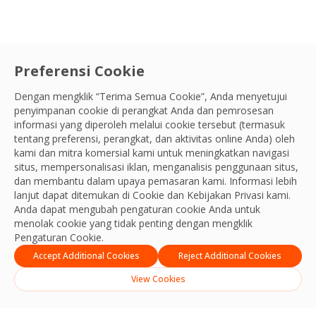
Ayo Berdiri Beraksi
|
Karyawan Kami
Mengurangi Volume, Menciptakan
Preferensi Cookie
Ruang: Inisiatif Harsono Tangani
Dengan mengklik “Terima Semua Cookie”, Anda menyetujui
Tumpukan Sampah di Area Pembangkit
penyimpanan cookie di perangkat Anda dan pemrosesan
Kolega kami, Harsono, membuat mesin pres manual
informasi yang diperoleh melalui cookie tersebut (termasuk
Listrik
yang kini membantu pengelolaan sampah di area
tentang preferensi, perangkat, dan aktivitas online Anda) oleh
OCS Team
Country
pembangkit listrik menjadi lebih efisien.
kami dan mitra komersial kami untuk meningkatkan navigasi
26 Dec, 2025
situs, mempersonalisasi iklan, menganalisis penggunaan situs,
dan membantu dalam upaya pemasaran kami. Informasi lebih
Sort By
lanjut dapat ditemukan di Cookie dan
Kebijakan Privasi
kami.
Anda dapat mengubah pengaturan cookie Anda untuk
1
2
3
4
5
…
13
Previous
Next
menolak cookie yang tidak penting dengan mengklik
Apply Filters
Pengaturan Cookie.
Accept Additional Cookies
Reject Additional Cookies
Apply Sort By
Reset Filters
View Cookies