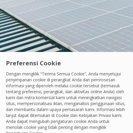
Preferensi Cookie
Dengan mengklik “Terima Semua Cookie”, Anda menyetujui
Ayo Berdiri Beraksi
|
Karyawan Kami
penyimpanan cookie di perangkat Anda dan pemrosesan
Semangat Belajar Tanpa Henti: Cara Andik Ci
informasi yang diperoleh melalui cookie tersebut (termasuk
tentang preferensi, perangkat, dan aktivitas online Anda) oleh
Saat menemukan kerusakan di area kerja, Andik fokus be
kami dan mitra komersial kami untuk meningkatkan navigasi
situs, mempersonalisasi iklan, menganalisis penggunaan situs,
OCS Team
dan membantu dalam upaya pemasaran kami. Informasi lebih
29 Jul, 2026
lanjut dapat ditemukan di Cookie dan
Kebijakan Privasi
kami.
Anda dapat mengubah pengaturan cookie Anda untuk
menolak cookie yang tidak penting dengan mengklik