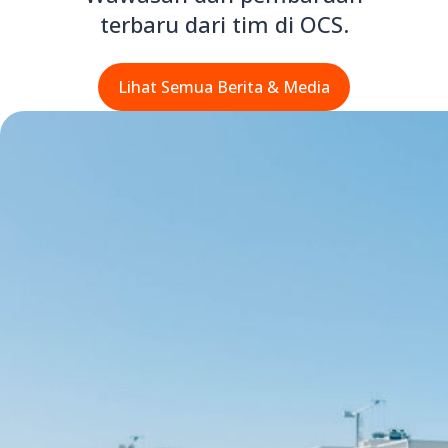
terbaru dari tim di OCS.
Lihat Semua Berita & Media