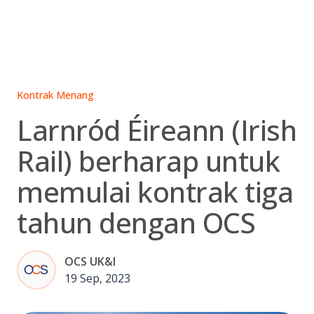
Skip
to
content
Kontrak Menang
Larnród Éireann (Irish
Rail) berharap untuk
memulai kontrak tiga
tahun dengan OCS
OCS UK&I
19 Sep, 2023