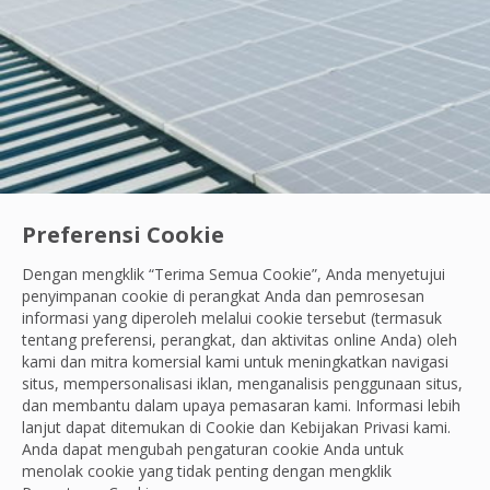
Preferensi Cookie
Dengan mengklik “Terima Semua Cookie”, Anda menyetujui
Ayo Berdiri Beraksi
|
Karyawan Kami
penyimpanan cookie di perangkat Anda dan pemrosesan
Semangat Belajar Tanpa Henti: Cara Andik Ci
informasi yang diperoleh melalui cookie tersebut (termasuk
tentang preferensi, perangkat, dan aktivitas online Anda) oleh
Saat menemukan kerusakan di area kerja, Andik fokus be
kami dan mitra komersial kami untuk meningkatkan navigasi
situs, mempersonalisasi iklan, menganalisis penggunaan situs,
OCS Team
dan membantu dalam upaya pemasaran kami. Informasi lebih
29 Jul, 2026
lanjut dapat ditemukan di Cookie dan
Kebijakan Privasi
kami.
Anda dapat mengubah pengaturan cookie Anda untuk
menolak cookie yang tidak penting dengan mengklik