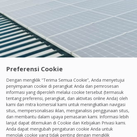
Preferensi Cookie
Dengan mengklik “Terima Semua Cookie”, Anda menyetujui
Ayo Berdiri Beraksi
|
Karyawan Kami
penyimpanan cookie di perangkat Anda dan pemrosesan
Semangat Belajar Tanpa Henti: Cara Andik Ci
informasi yang diperoleh melalui cookie tersebut (termasuk
tentang preferensi, perangkat, dan aktivitas online Anda) oleh
Saat menemukan kerusakan di area kerja, Andik fokus be
kami dan mitra komersial kami untuk meningkatkan navigasi
situs, mempersonalisasi iklan, menganalisis penggunaan situs,
OCS Team
dan membantu dalam upaya pemasaran kami. Informasi lebih
29 Jul, 2026
lanjut dapat ditemukan di Cookie dan
Kebijakan Privasi
kami.
Anda dapat mengubah pengaturan cookie Anda untuk
menolak cookie yang tidak penting dengan mengklik