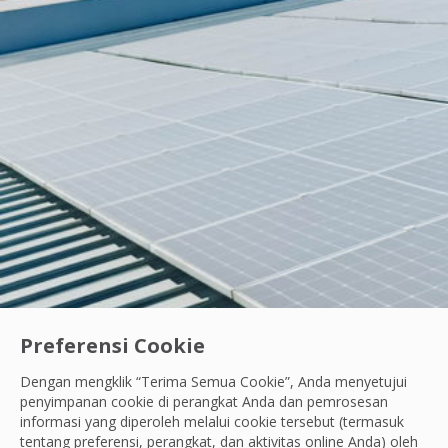
Preferensi Cookie
Dengan mengklik “Terima Semua Cookie”, Anda menyetujui
Ayo Berdiri Beraksi
|
Karyawan Kami
penyimpanan cookie di perangkat Anda dan pemrosesan
Semangat Belajar Tanpa Henti: Cara Andik Ci
informasi yang diperoleh melalui cookie tersebut (termasuk
tentang preferensi, perangkat, dan aktivitas online Anda) oleh