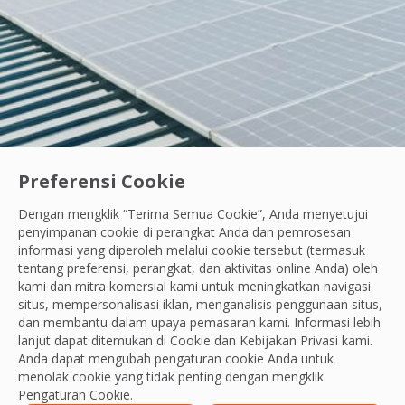
Preferensi Cookie
Dengan mengklik “Terima Semua Cookie”, Anda menyetujui
Ayo Berdiri Beraksi
|
Karyawan Kami
penyimpanan cookie di perangkat Anda dan pemrosesan
Semangat Belajar Tanpa Henti: Cara Andik Ci
informasi yang diperoleh melalui cookie tersebut (termasuk
tentang preferensi, perangkat, dan aktivitas online Anda) oleh
Saat menemukan kerusakan di area kerja, Andik fokus be
kami dan mitra komersial kami untuk meningkatkan navigasi
situs, mempersonalisasi iklan, menganalisis penggunaan situs,
OCS Team
dan membantu dalam upaya pemasaran kami. Informasi lebih
29 Jul, 2026
lanjut dapat ditemukan di Cookie dan
Kebijakan Privasi
kami.
Anda dapat mengubah pengaturan cookie Anda untuk
menolak cookie yang tidak penting dengan mengklik
Pengaturan Cookie.