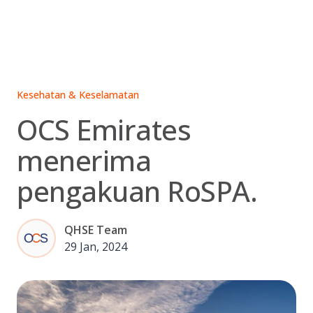
Skip
to
content
Kesehatan & Keselamatan
OCS Emirates
menerima
pengakuan RoSPA.
QHSE Team
29 Jan, 2024