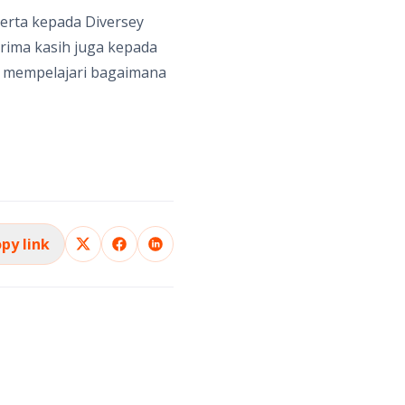
serta kepada Diversey
erima kasih juga kepada
f mempelajari bagaimana
py link