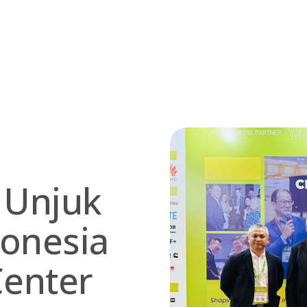
 Unjuk
donesia
Center