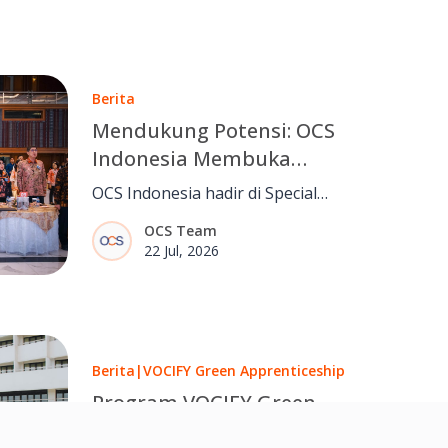
Berita
Mendukung Potensi: OCS
Indonesia Membuka
Peluang Inklusif Bersama
OCS Indonesia hadir di Special
Special Olympics Indonesia
Olympics Indonesia Appreciation
OCS Team
Night, menegaskan komitmen
22 Jul, 2026
dalam menciptakan peluang dan
tempat kerja yang lebih inklusif.
Berita
|
VOCIFY Green Apprenticeship
Program VOCIFY Green
Apprenticeship Hadir