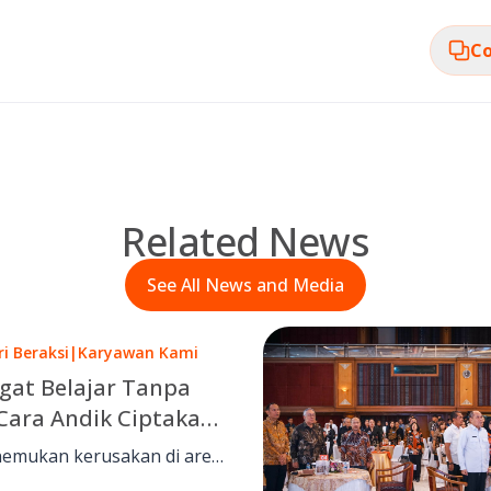
Co
Related News
See All News and Media
ri Beraksi
|
Karyawan Kami
at Belajar Tanpa
 Cara Andik Ciptakan
Berkelanjutan bagi
emukan kerusakan di area
ggan
ndik fokus berupaya