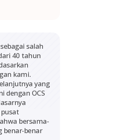
 sebagai salah
dari 40 tahun
dasarkan
ggan kami.
elanjutnya yang
ini dengan OCS
dasarnya
 pusat
 bahwa bersama-
 benar-benar