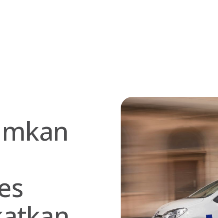
umkan
ces
katkan