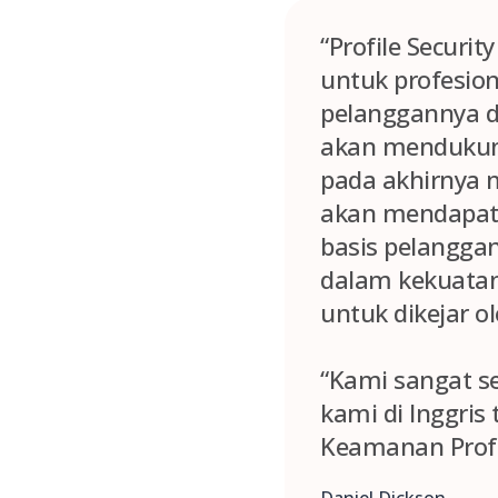
“Profile Securi
untuk profesion
pelanggannya d
akan mendukung
pada akhirnya 
akan mendapat
basis pelanggan
dalam kekuata
untuk dikejar o
“Kami sangat s
kami di Inggri
Keamanan Profi