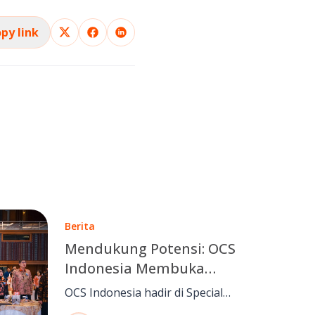
py link
Berita
Mendukung Potensi: OCS
Indonesia Membuka
Peluang Inklusif Bersama
OCS Indonesia hadir di Special
Special Olympics Indonesia
Olympics Indonesia Appreciation