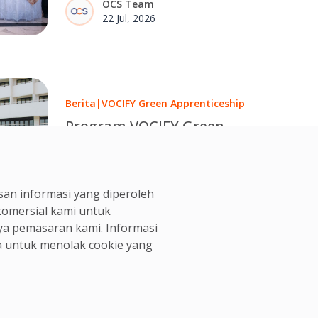
OCS Team
Night, menegaskan komitmen
22 Jul, 2026
dalam menciptakan peluang dan
tempat kerja yang lebih inklusif.
Berita
|
VOCIFY Green Apprenticeship
Program VOCIFY Green
Apprenticeship Hadir
dengan Batch Baru di KEK
OCS Team
Sanur
an informasi yang diperoleh
09 Jul, 2026
 komersial kami untuk
ya pemasaran kami. Informasi
 untuk menolak cookie yang