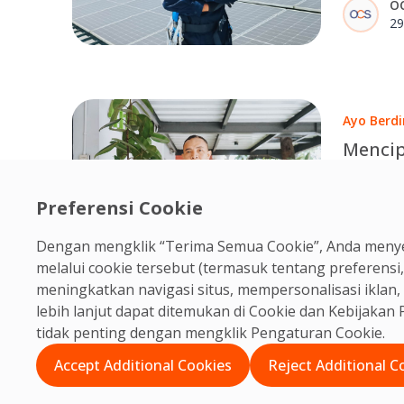
O
memaham
29
mencari 
memperb
kepercay
Ayo Berdi
Mencip
Limbah
Mening
Preferensi Cookie
Bagi Ron
Area P
menjaga 
O
Dengan mengklik “Terima Semua Cookie”, Anda menye
menjalan
15
melalui cookie tersebut (termasuk tentang preferensi,
memperha
meningkatkan navigasi situs, mempersonalisasi ikla
mencari 
lebih lanjut dapat ditemukan di Cookie dan
Kebijakan P
tidak penting dengan mengklik Pengaturan Cookie.
Accept Additional Cookies
Reject Additional C