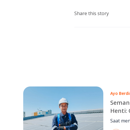
Share this story
Ayo Berdi
Semang
Henti:
Nilai 
Saat men
Pelan
kerja, A