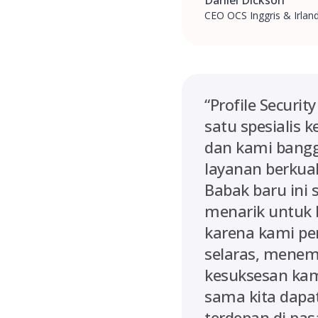
Daniel Dickson
CEO OCS Inggris & Irland
“Profile Securit
satu spesialis 
dan kami bangg
layanan berkual
Babak baru ini 
menarik untuk 
karena kami pe
selaras, menem
kesuksesan kami
sama kita dapa
terdepan di pasa