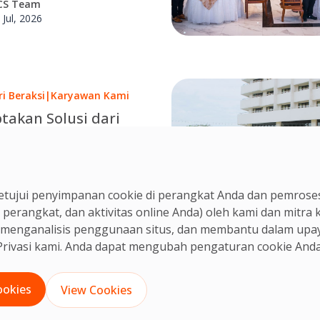
CS Team
i penyebab masalah dan
 Jul, 2026
cara terbaik untuk
aikinya demi menjaga
aan pelanggan.
ri Beraksi
|
Karyawan Kami
takan Solusi dari
 Besi: Upaya Roni
katkan Kebersihan
i, Cleaner OCS Indonesia,
roduksi Makanan
kebersihan tak sekadar
CS Team
tujui penyimpanan cookie di perangkat Anda dan pemroses
kan tugas tapi ikut
 Jul, 2026
 perangkat, dan aktivitas online Anda) oleh kami dan mitra
tikan proses kerja dan
n, menganalisis penggunaan situs, dan membantu dalam upa
langkah perbaikan.
rivasi
kami. Anda dapat mengubah pengaturan cookie Anda
ookies
View Cookies