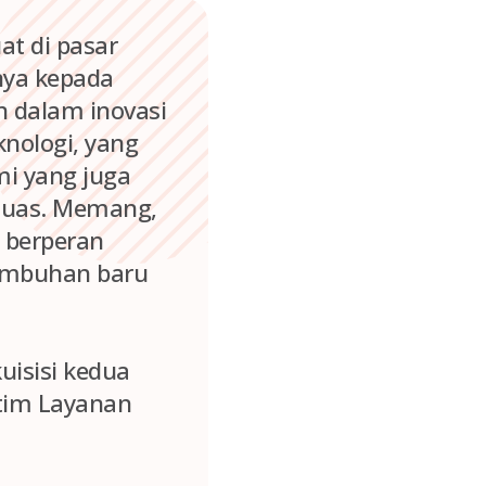
at di pasar
nya kepada
n dalam inovasi
nologi, yang
mi yang juga
luas. Memang,
n berperan
umbuhan baru
uisisi kedua
 tim Layanan