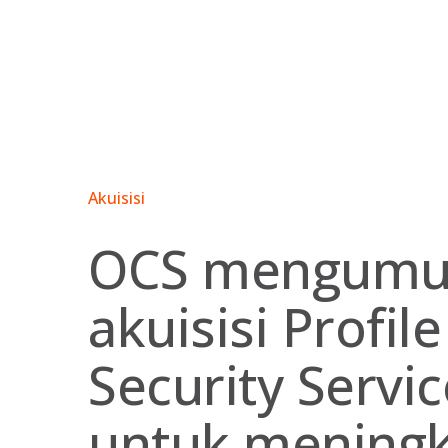
Skip
to
content
Akuisisi
OCS mengum
akuisisi Profile
Security Servi
untuk mening