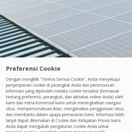
Preferensi Cookie
Dengan mengklik “Terima Semua Cookie”, Anda menyetujui
Ayo Berdiri Beraksi
|
Karyawan Kami
penyimpanan cookie di perangkat Anda dan pemrosesan
Semangat Belajar Tanpa Henti: Cara Andik Ci
informasi yang diperoleh melalui cookie tersebut (termasuk
tentang preferensi, perangkat, dan aktivitas online Anda) oleh
Saat menemukan kerusakan di area kerja, Andik fokus be
kami dan mitra komersial kami untuk meningkatkan navigasi
situs, mempersonalisasi iklan, menganalisis penggunaan situs,
OCS Team
dan membantu dalam upaya pemasaran kami. Informasi lebih
29 Jul, 2026
lanjut dapat ditemukan di Cookie dan
Kebijakan Privasi
kami.
Anda dapat mengubah pengaturan cookie Anda untuk