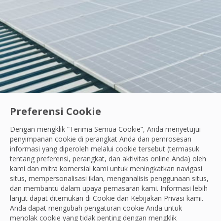
Preferensi Cookie
Dengan mengklik “Terima Semua Cookie”, Anda menyetujui
Ayo Berdiri Beraksi
|
Karyawan Kami
penyimpanan cookie di perangkat Anda dan pemrosesan
Semangat Belajar Tanpa Henti: Cara Andik Ci
informasi yang diperoleh melalui cookie tersebut (termasuk
tentang preferensi, perangkat, dan aktivitas online Anda) oleh
Saat menemukan kerusakan di area kerja, Andik fokus be
kami dan mitra komersial kami untuk meningkatkan navigasi
situs, mempersonalisasi iklan, menganalisis penggunaan situs,
OCS Team
dan membantu dalam upaya pemasaran kami. Informasi lebih
29 Jul, 2026
lanjut dapat ditemukan di Cookie dan
Kebijakan Privasi
kami.
Anda dapat mengubah pengaturan cookie Anda untuk
menolak cookie yang tidak penting dengan mengklik