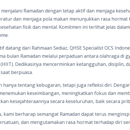
 menjalani Ramadan dengan tetap aktif dan menjaga keseh
eratur dan menjaga pola makan menunjukkan rasa hormat te
sehatan fisik dan mental. Komitmen ini terlihat jelas dalam
mme.
atif datang dari Rahmaan Sediaz, QHSE Specialist OCS Indo
ma bulan Ramadan melalui perpaduan antara olahraga di gym
ing (HIIT). Dedikasinya mencerminkan ketangguhan, disiplin
 saat berpuasa.
n hanya tentang kebugaran, tetapi juga refleksi diri. Deng
a menemukan keseimbangan, meningkatkan fokus dan membeb
an kesejahteraannya secara keseluruhan, baik secara prib
tu, kami berharap semangat Ramadan dapat terus menginsp
rsatuan, dan mengutamakan rasa hormat terhadap diri sen