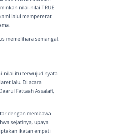
rminkan
nilai-nilai TRUE
kami lalui mempererat
ama.
erus memelihara semangat
nilai itu terwujud nyata
ret lalu. Di acara
arul Fattaah Assalafi,
kitar dengan membawa
hwa sejatinya, upaya
ptakan ikatan empati