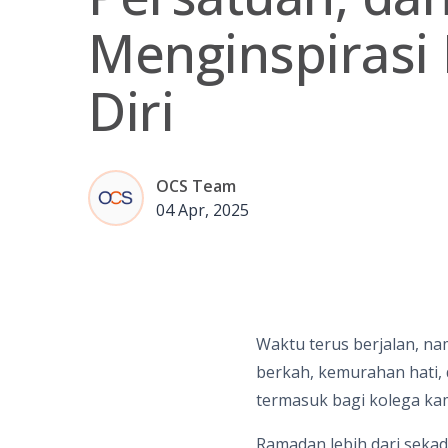
Menginspirasi 
Diri
OCS Team
04 Apr, 2025
Waktu terus berjalan, n
berkah, kemurahan hati,
termasuk bagi kolega kam
Ramadan lebih dari seka