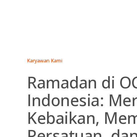
Skip
to
content
Karyawan Kami
Ramadan di O
Indonesia: Me
Kebaikan, Me
Persatuan, da