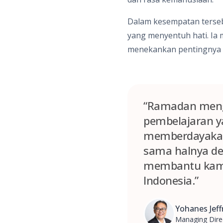
Dalam kesempatan terseb
yang menyentuh hati. Ia
menekankan pentingnya p
“Ramadan menga
pembelajaran y
memberdayakan 
sama halnya d
membantu kami 
Indonesia.”
Yohanes Jeffr
Managing Dire