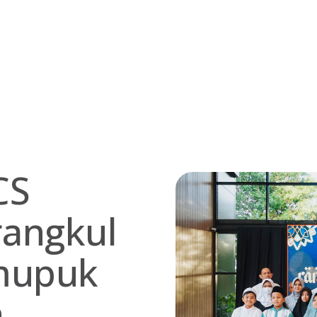
CS
rangkul
mupuk
n