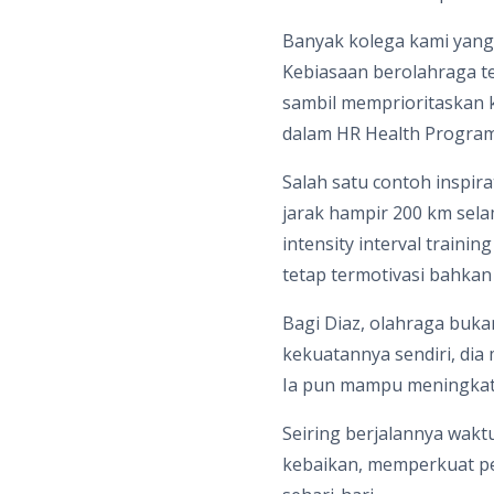
Banyak kolega kami yang
Kebiasaan berolahraga t
sambil memprioritaskan ke
dalam HR Health Progra
Salah satu contoh inspir
jarak hampir 200 km sela
intensity interval train
tetap termotivasi bahkan
Bagi Diaz, olahraga buka
kekuatannya sendiri, di
Ia pun mampu meningkatk
Seiring berjalannya wak
kebaikan, memperkuat pe