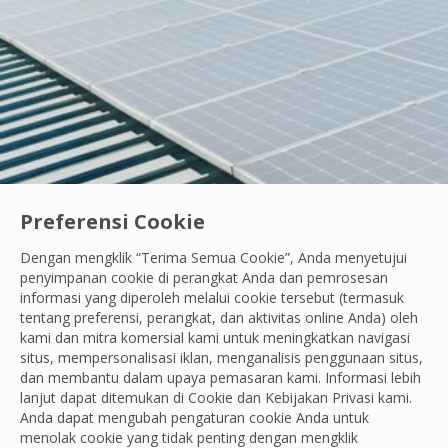
Preferensi Cookie
Dengan mengklik “Terima Semua Cookie”, Anda menyetujui
Ayo Berdiri Beraksi
|
Karyawan Kami
penyimpanan cookie di perangkat Anda dan pemrosesan
Semangat Belajar Tanpa Henti: Cara Andik Ci
informasi yang diperoleh melalui cookie tersebut (termasuk
tentang preferensi, perangkat, dan aktivitas online Anda) oleh
Saat menemukan kerusakan di area kerja, Andik fokus be
kami dan mitra komersial kami untuk meningkatkan navigasi
situs, mempersonalisasi iklan, menganalisis penggunaan situs,
OCS Team
dan membantu dalam upaya pemasaran kami. Informasi lebih
29 Jul, 2026
lanjut dapat ditemukan di Cookie dan
Kebijakan Privasi
kami.
Anda dapat mengubah pengaturan cookie Anda untuk
menolak cookie yang tidak penting dengan mengklik