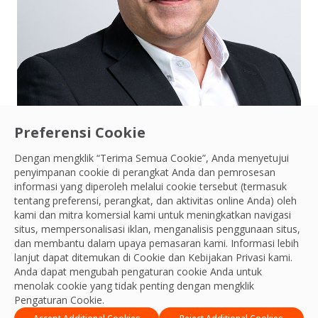
Preferensi Cookie
Connect with Laurent Tranier
Laurent Tranier
Dengan mengklik “Terima Semua Cookie”, Anda menyetujui
penyimpanan cookie di perangkat Anda dan pemrosesan
Direktur Pengadaan - APAC
informasi yang diperoleh melalui cookie tersebut (termasuk
tentang preferensi, perangkat, dan aktivitas online Anda) oleh
kami dan mitra komersial kami untuk meningkatkan navigasi
situs, mempersonalisasi iklan, menganalisis penggunaan situs,
dan membantu dalam upaya pemasaran kami. Informasi lebih
lanjut dapat ditemukan di Cookie dan
Kebijakan Privasi
kami.
Tim APAC
Anda dapat mengubah pengaturan cookie Anda untuk
menolak cookie yang tidak penting dengan mengklik
Pengaturan Cookie.