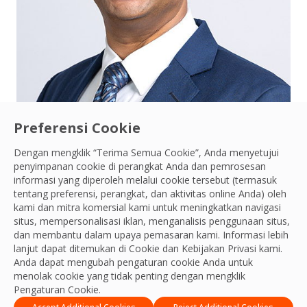
Preferensi Cookie
Connect with Sidharth Bhadani
Sidharth Bhadani
Dengan mengklik “Terima Semua Cookie”, Anda menyetujui
penyimpanan cookie di perangkat Anda dan pemrosesan
Direktur Perencanaan dan Proyek - APAC
informasi yang diperoleh melalui cookie tersebut (termasuk
tentang preferensi, perangkat, dan aktivitas online Anda) oleh
kami dan mitra komersial kami untuk meningkatkan navigasi
situs, mempersonalisasi iklan, menganalisis penggunaan situs,
dan membantu dalam upaya pemasaran kami. Informasi lebih
lanjut dapat ditemukan di Cookie dan
Kebijakan Privasi
kami.
Tim APAC
Anda dapat mengubah pengaturan cookie Anda untuk
menolak cookie yang tidak penting dengan mengklik
Pengaturan Cookie.